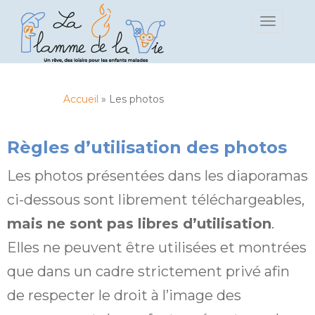
S
TOGGLE 
k
i
p
t
o
Accueil
»
Les photos
m
a
i
Règles d’utilisation des photos
n
c
Les photos présentées dans les diaporamas
o
ci-dessous sont librement téléchargeables,
n
t
mais ne sont pas libres d’utilisation
.
e
Elles ne peuvent être utilisées et montrées
n
t
que dans un cadre strictement privé afin
de respecter le droit à l’image des