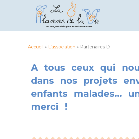
S
k
i
p
t
o
m
Accueil
»
L’association
»
Partenaires D
a
i
A tous ceux qui nou
n
c
dans nos projets env
o
n
enfants malades... u
t
e
merci !
n
t