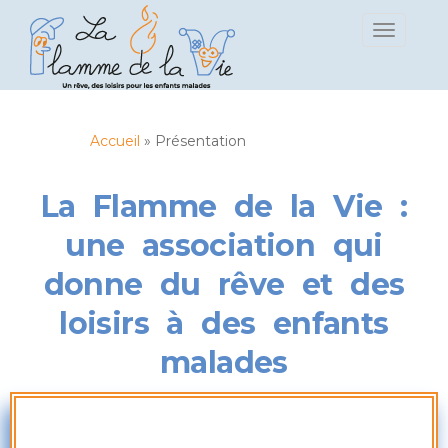
S
TOGGLE 
k
i
p
t
o
Accueil
»
Présentation
m
a
i
La Flamme de la Vie :
n
une association qui
c
o
donne du rêve et des
n
t
loisirs à des enfants
e
malades
n
t