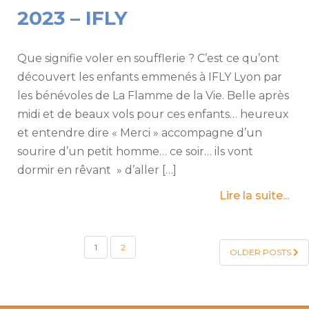
2023 – IFLY
Que signifie voler en soufflerie ? C’est ce qu’ont
découvert les enfants emmenés à IFLY Lyon par
les bénévoles de La Flamme de la Vie. Belle après
midi et de beaux vols pour ces enfants… heureux
et entendre dire « Merci » accompagne d’un
sourire d’un petit homme… ce soir… ils vont
dormir en rêvant » d’aller […]
Lire la suite...
PAGINATION
1
2
OLDER POSTS
DES
PUBLICATIONS