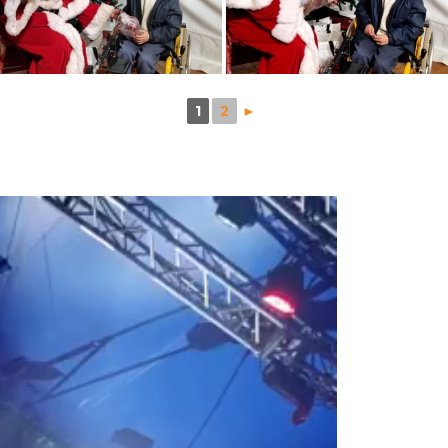
1
2
►