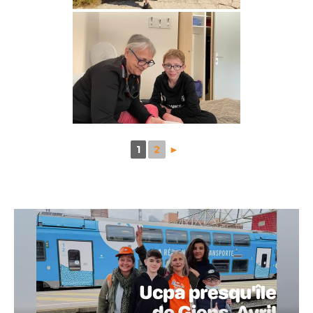
1
2
►