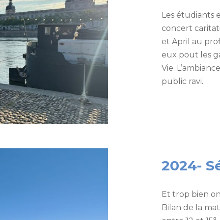
Les étudiants 
concert caritat
et April au pro
eux pout les g
Vie. L’ambiance
public ravi.
2024- S
Et trop bien on 
Bilan de la ma