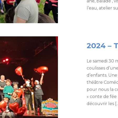
âne, balade , v
l’eau, atelier su
2024 – 
Le samedi 30 ma
coulisses d’un
d’enfants. Une
théâtre Coméd
pour nous la 
« conte de fée 
découvrir les [