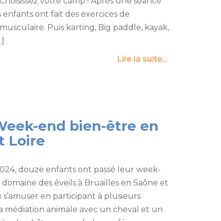
. Choisissez votre camp ! Après une séance
les enfants ont fait des exercices de
usculaire. Puis karting, Big paddle, kayak,
…]
Lire la suite...
Week-end bien-être en
t Loire
l 2024, douze enfants ont passé leur week-
 domaine des éveils à Bruailles en Saône et
pu s’amuser en participant à plusieurs
 la médiation animale avec un cheval et un