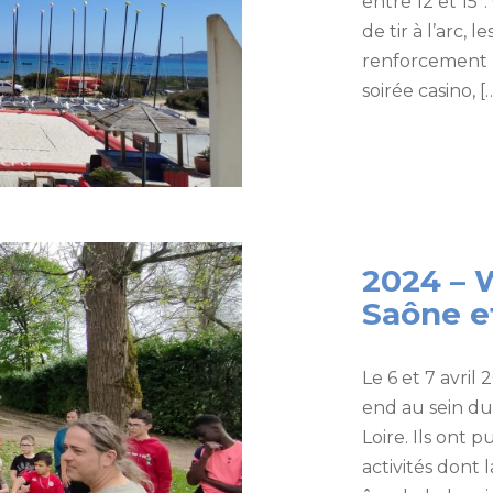
entre 12 et 15°
de tir à l’arc, 
renforcement m
soirée casino, [
2024 – 
Saône e
Le 6 et 7 avri
end au sein du
Loire. Ils ont 
activités dont