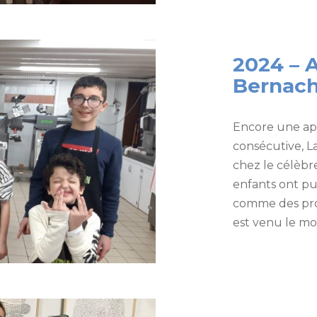
2024 – A
Bernac
Encore une a
consécutive, L
chez le célèbr
enfants ont pu
comme des pros
est venu le mo