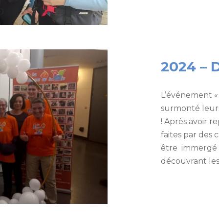
2024 – D
L’événement « D
surmonté leurs
! Après avoir re
faites par des 
être immergé 
découvrant les 