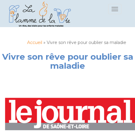
S
TOGGLE 
k
i
p
t
o
Accueil
»
Vivre son rêve pour oublier sa maladie
m
a
Vivre son rêve pour oublier sa
i
maladie
n
c
o
n
t
e
n
t