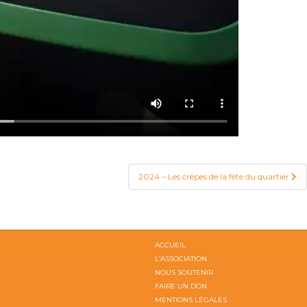
2024 – Les crêpes de la fête du quartier
ACCUEIL
L’ASSOCIATION
NOUS SOUTENIR
FAIRE UN DON
MENTIONS LÉGALES