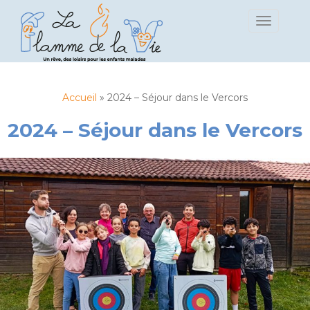
S
TOGGLE 
k
i
p
t
o
Accueil
»
2024 – Séjour dans le Vercors
m
a
2024 – Séjour dans le Vercors
i
n
c
o
n
t
e
n
t